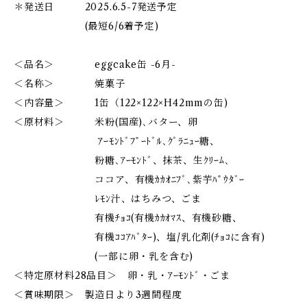
＊発送日 2025.6.5-7発送予定
(最短6/6着予定)
＜品名＞ eggcake缶 -6月-
＜名称＞ 焼菓子
＜内容量＞ 1缶（122×122×H42mmの缶)
＜原材料＞ 米粉(国産)､バター、卵
ｱｰﾓﾝﾄﾞﾌﾟｰﾄﾞﾙ､ｸﾞﾗﾆｭｰ糖、
粉糖､ｱｰﾓﾝﾄﾞ、抹茶、生ｸﾘｰﾑ､
ココア、有機ｶｶｵﾆﾌﾞ､紫芋ﾊﾟｳﾀﾞｰ
ﾚﾓﾝ汁、はちみつ、ごま
有機ﾁｮｺ(有機ｶｶｵﾏｽ、有機砂糖、
有機ｺｺｱﾊﾞﾀｰ)、塩/乳化剤(ﾁｮｺに含有)
(一部に卵・乳を含む)
＜特定原材料28品目＞ 卵・乳・ｱｰﾓﾝﾄﾞ・ごま
＜賞味期限＞ 製造日より3週間程度