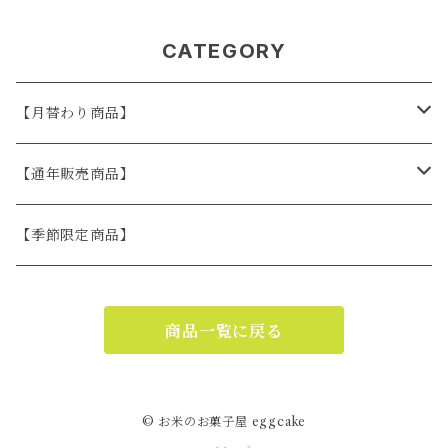
CATEGORY
【月替わり商品】
お米の焼菓子set
【通年販売商品】
eggcake缶
お米の焼菓子ギフト
【季節限定商品】
冷凍ケーキ（冷凍発送）
商品一覧に戻る
© お米のお菓子屋 eggcake