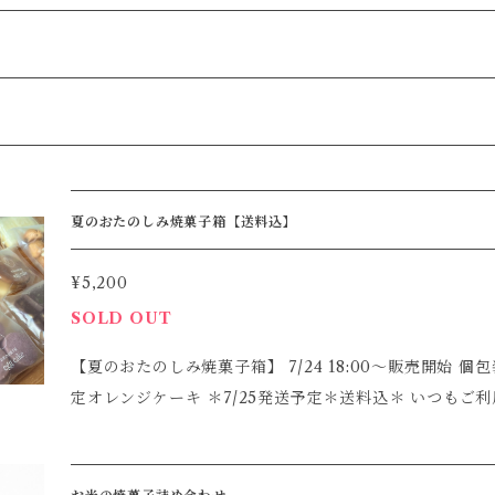
）
夏のおたのしみ焼菓子箱【送料込】
¥5,200
SOLD OUT
【夏のおたのしみ焼菓子箱】 7/24 18:00〜販売開始 個包装焼菓子10袋＋季節限
定オレンジケーキ ＊7/25発送予定＊送料込＊ いつもご利用いただきありがとうご
ざいます。 7月ラストの通販となります。 ＊個包装の焼菓子10袋＋オレンジケー
キset＊ 旬は約1ヶ月ほどと短くこの時期だけ味わえる 和歌山県産バレンシアオレ
ンジを使った 季節のケーキ入り(1cut) その他、夏におすすめのお菓子や当店定番