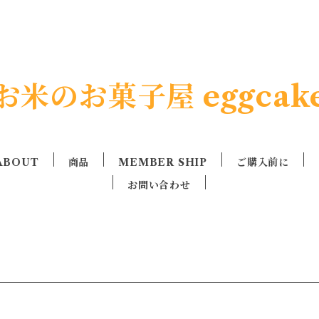
お米のお菓子屋 eggcak
ABOUT
商品
MEMBER SHIP
ご購入前に
お問い合わせ