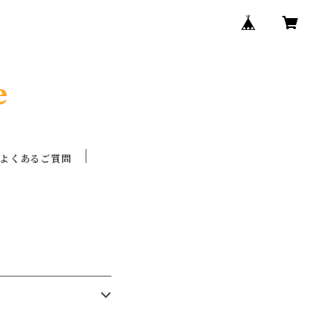
e
よくあるご質問