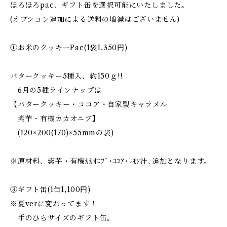
ほろほろpac、ギフト缶を選択可能にいたしました。
(オプション追加による送料の増減はございません)
①お米のクッキーPac(1袋1,350円)
バタークッキー5種入、約150ｇ!!
6月の5種ラインナップは
【バタークッキー・ココア・自家製キャラメル
紫芋・有機カカオニブ】
(120×200(170)×55mmの袋)
※原材料、紫芋・有機ｶｶｵﾆﾌﾞ･ｺｺｱ･ﾚﾓﾝ汁､追加となります。
③ギフト缶(1缶1,100円)
※夏verに変わってます！
手のひらサイズのギフト缶。