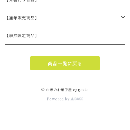
【月替わり商品】
お米の焼菓子set
【通年販売商品】
eggcake缶
お米の焼菓子ギフト
【季節限定商品】
冷凍ケーキ（冷凍発送）
商品一覧に戻る
© お米のお菓子屋 eggcake
Powered by