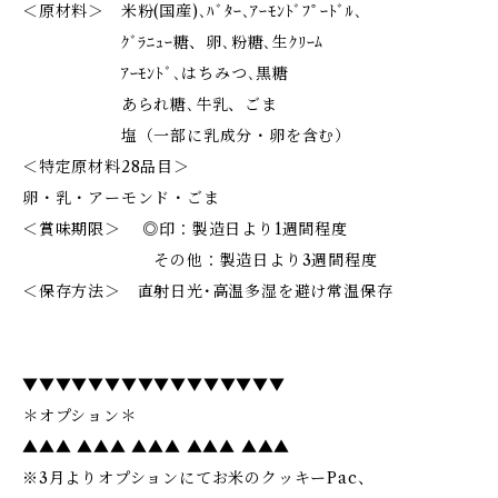
＜原材料＞ 米粉(国産)､ﾊﾞﾀｰ､ｱｰﾓﾝﾄﾞﾌﾟｰﾄﾞﾙ､
ｸﾞﾗﾆｭｰ糖、卵､粉糖､生ｸﾘｰﾑ
ｱｰﾓﾝﾄﾞ､はちみつ､黒糖
あられ糖､牛乳、ごま
塩（一部に乳成分・卵を含む）
＜特定原材料28品目＞
卵・乳・アーモンド・ごま
＜賞味期限＞ ◎印：製造日より1週間程度
その他：製造日より3週間程度
＜保存方法＞ 直射日光･高温多湿を避け常温保存
▼▼▼▼▼▼▼▼▼▼▼▼▼▼▼▼
＊オプション＊
▲▲▲ ▲▲▲ ▲▲▲ ▲▲▲ ▲▲▲
※3月よりオプションにてお米のクッキーPac、