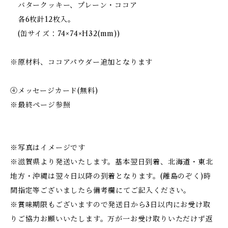
バタークッキー、プレーン・ココア
各6枚計12枚入。
(缶サイズ：74×74×H32(mm))
※原材料、ココアパウダー追加となります
④メッセージカード(無料)
※最終ページ参照
※写真はイメージです
※滋賀県より発送いたします。基本翌日到着、北海道・東北
地方・沖縄は翌々日以降の到着となります。(離島のぞく)時
間指定等ございましたら備考欄にてご記入ください。
※賞味期限もございますので発送日から3日以内にお受け取
りご協力お願いいたします。万が一お受け取りいただけず返