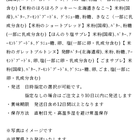
含む)【米粉のほろほろクッキー～北海道きなこ～】米粉(国
産)､ﾊﾞﾀｰ､ｱｰﾓﾝﾄﾞﾌﾟｰﾄﾞﾙ､ ｸﾞﾗﾆｭｰ糖､粉糖、きなこ（一部に乳
成分含む)【米粉のショートブレッド】米粉(国産)､ﾊﾞﾀｰ､粉糖
(一部に乳成分含む)【ほんのり塩サブレ】米粉(国産)､ﾊﾞﾀｰ､ｱ
ｰﾓﾝﾄﾞﾌﾟｰﾄﾞﾙ､ｸﾞﾗﾆｭｰ糖､卵、塩(一部に卵・乳成分含む)【 米
粉のガレットブルトンヌ】発酵ﾊﾞﾀｰ(北海道産)､米粉､粉糖､ｱｰ
ﾓﾝﾄﾞﾌﾟｰﾄﾞﾙ､卵､塩(一部に卵・乳成分含む)【 ごまサブレ】米
粉(国産)､ﾊﾞﾀｰ､ｱｰﾓﾝﾄﾞﾌﾟｰﾄﾞﾙ､ｸﾞﾗﾆｭｰ糖､卵､ごま､塩(一部に
卵・乳成分含む)
・発送 日時指定の選択が可能です。
指定なしの場合はご注文より10日以内に発送します
・賞味期限 発送日含め12日間以上となります
・保存方法 直射日光・高温多湿を避け常温保存
※写真はイメージです
※滋賀県より発送いたします。