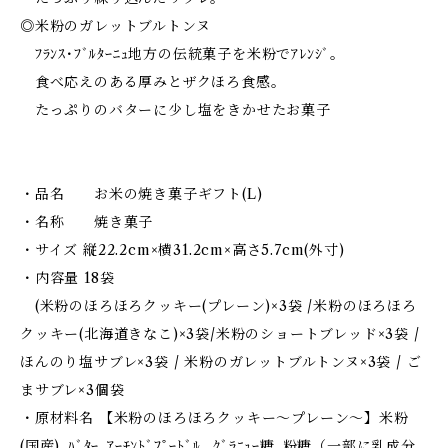
◎米粉のガレットブルトンヌ
ﾌﾗﾝｽ･ﾌﾞﾙﾀｰﾆｭ地方の伝統菓子を米粉でｱﾚﾝｼﾞ。
食べ応えのある厚みとザクほろ食感。
たっぷりのバターに少し塩をきかせたお菓子
・品名 お米の焼き菓子ギフト(L)
・名称 焼き菓子
・サイズ 縦22.2cm×横31.2cm×高さ5.7cm(外寸)
・内容量 18袋
(米粉のほろほろクッキー(プレーン)×3袋 /米粉のほろほろ
クッキー(北海道きなこ)×3袋/米粉のショートブレッド×3袋 /
ほんのり塩サブレ×3袋 / 米粉のガレットブルトンヌ×3袋 / ご
まサブレ×3個袋
・原材料名 【米粉のほろほろクッキー～プレーン～】米粉
(国産)､ﾊﾞﾀｰ､ｱｰﾓﾝﾄﾞﾌﾟｰﾄﾞﾙ､ ｸﾞﾗﾆｭｰ糖､粉糖（一部に乳成分