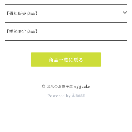
お米の焼菓子set
【通年販売商品】
eggcake缶
お米の焼菓子ギフト
【季節限定商品】
冷凍ケーキ（冷凍発送）
商品一覧に戻る
© お米のお菓子屋 eggcake
Powered by